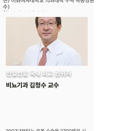
현) 이화여자대학교 의과대학 부속 목동병원 (교
수)
현) 전림선암센터장
현) 비뇨의학과, 전립선암센터, 로봇수술센터
전) 서울아산병원 울산의대 비뇨의학과 교수
국내 최초 비뇨의학과전문센
터
장 '비뇨의학계 대통령'
전립선암의 국내 최고 권위자
"김청수 교수"
​전립선암 국내 최고 권위자
비뇨기과 김청수 교수
비뇨기종양 신장암, 방광암, 전립선암 로봇
현) 이대비뇨기병원 비뇨의학과 교수, 전립선
수술 4~6시간 걸리는 수술을 무려
1만건
암센터장
넘게 집도
​전) Prostate International (전립선 국제
1995년부터 2006년까지 개복에 의한 전
학술지)의 편집장
립선암 수술을 1100례