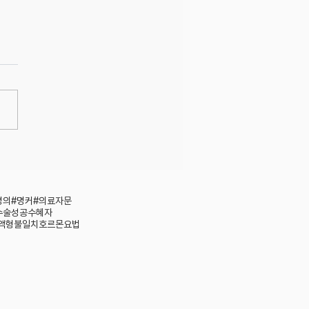
암 나의 병기는 몇기? 그에
치료법은?(feat 전립선암
 달)
명의#명커#의료자문
수술성공
수혜자
액형불일치
호르몬요법