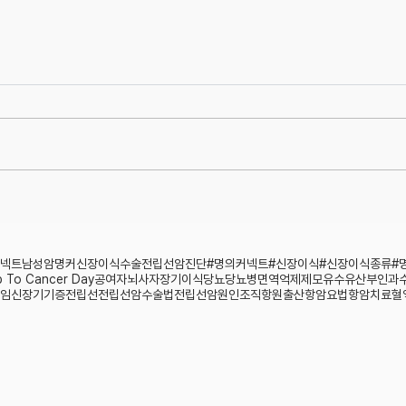
서구화된 한국인 식습관, 전립선암
전립선
발생의 원인이 된다고?
따른 
인식의
넥트
남성암
명커
신장
이식수술
전립선암진단
#명의커넥트#신장이식#신장이식종류#
p To Cancer Day
공여자
뇌사자장기이식
당뇨
당뇨병
면역억제제
모유수유
산부인과
임신
장기기증
전립선
전립선암수술법
전립선암원인
조직항원
출산
항암요법
항암치료
혈