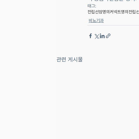
태그:
전립선암
명의커넥트
명의
전립
비뇨기과
관련 게시물