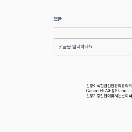
댓글
댓글을 입력하세요.
전립선 암 치료방법은 어떻게 될
까?
신장이식
전립선암
명의
명의커
Cancer
HLA매칭
Stand U
신장기증
암
암에맞서는날
이식