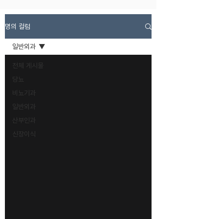
명의 컬럼
일반외과
전체 게시물
당뇨
비뇨기과
일반외과
산부인과
신장이식